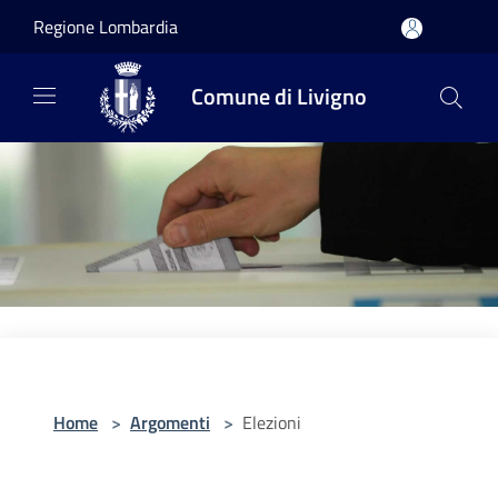
Salta al contenuto principale
Regione Lombardia
Comune di Livigno
Home
>
Argomenti
>
Elezioni