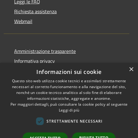
Leggi le FAQ
Richiesta assistenza
Webmail
Amministrazione trasparente
Informativa privacy
×
Note legali
Informazioni sui cookie
Dichiarazione di accessibilità
Questo sito web utilizza cookie tecnici e assimilati strettamente
necessari al corretto funzionamento e alla navigazione del sito,
Whistleblowing - segnalazione illeciti
nonché un cookie tecnico analitico al solo fine di elaborare
informazioni statistiche, aggregate e anonime.
Per maggiori dettagli, può consultare la cookie policy al seguente
Leggi di più
RSS
Copyright © 2026 • Comune di
STRETTAMENTE NECESSARI
Accessibilità
Livigno • Powered by
Privacy
Municipium
Accesso
•
RIFIUTA TUTTO