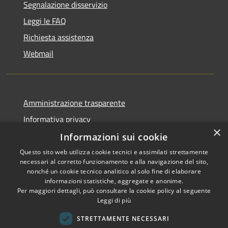
Segnalazione disservizio
Leggi le FAQ
Richiesta assistenza
Webmail
Amministrazione trasparente
Informativa privacy
×
Note legali
Informazioni sui cookie
Dichiarazione di accessibilità
Questo sito web utilizza cookie tecnici e assimilati strettamente
necessari al corretto funzionamento e alla navigazione del sito,
Whistleblowing - segnalazione illeciti
nonché un cookie tecnico analitico al solo fine di elaborare
informazioni statistiche, aggregate e anonime.
Per maggiori dettagli, può consultare la cookie policy al seguente
Leggi di più
RSS
Copyright © 2026 • Comune di
STRETTAMENTE NECESSARI