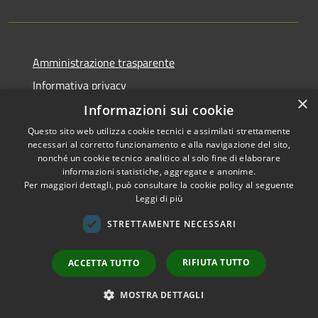
Amministrazione trasparente
Informativa privacy
×
Note legali
Informazioni sui cookie
Dichiarazione di accessibilità
Questo sito web utilizza cookie tecnici e assimilati strettamente
necessari al corretto funzionamento e alla navigazione del sito,
Whistleblowing - segnalazione illeciti
nonché un cookie tecnico analitico al solo fine di elaborare
informazioni statistiche, aggregate e anonime.
Per maggiori dettagli, può consultare la cookie policy al seguente
Leggi di più
RSS
Copyright © 2026 • Comune di
STRETTAMENTE NECESSARI
Accessibilità
Livigno • Powered by
Privacy
Municipium
Accesso
•
RIFIUTA TUTTO
ACCETTA TUTTO
Cookie
redazione
Mappa del sito
MOSTRA DETTAGLI