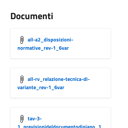
Documenti
all-a2_disposizioni-
normative_rev-1_6var
all-rv_relazione-tecnica-di-
variante_rev-1_6var
tav-3-
1_previsionideldocumentodipiano_1