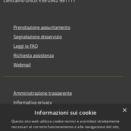
Centralino Unico: +39 0342 991111
Prenotazione appuntamento
Segnalazione disservizio
Leggi le FAQ
Richiesta assistenza
Webmail
Amministrazione trasparente
Informativa privacy
×
Note legali
Informazioni sui cookie
Dichiarazione di accessibilità
Questo sito web utilizza cookie tecnici e assimilati strettamente
necessari al corretto funzionamento e alla navigazione del sito,
Whistleblowing - segnalazione illeciti