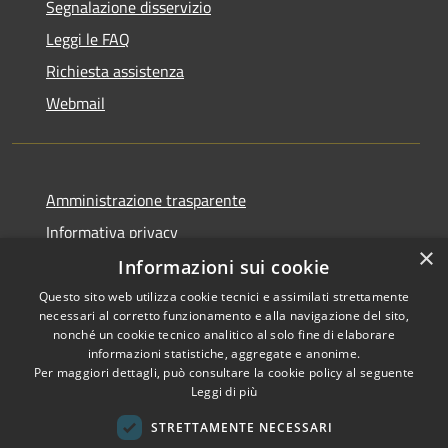
Segnalazione disservizio
Leggi le FAQ
Richiesta assistenza
Webmail
Amministrazione trasparente
Informativa privacy
×
Note legali
Informazioni sui cookie
Dichiarazione di accessibilità
Questo sito web utilizza cookie tecnici e assimilati strettamente
necessari al corretto funzionamento e alla navigazione del sito,
Whistleblowing - segnalazione illeciti
nonché un cookie tecnico analitico al solo fine di elaborare
informazioni statistiche, aggregate e anonime.
Per maggiori dettagli, può consultare la cookie policy al seguente
Leggi di più
RSS
Copyright © 2026 • Comune di
STRETTAMENTE NECESSARI