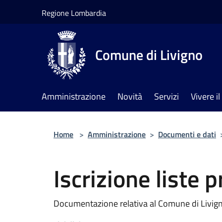
Salta al contenuto principale
Regione Lombardia
Comune di Livigno
Amministrazione
Novità
Servizi
Vivere 
Home
>
Amministrazione
>
Documenti e dati
Iscrizione liste 
Documentazione relativa al Comune di Livigno 