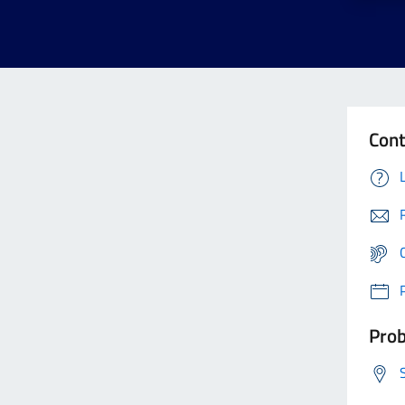
Cont
Prob