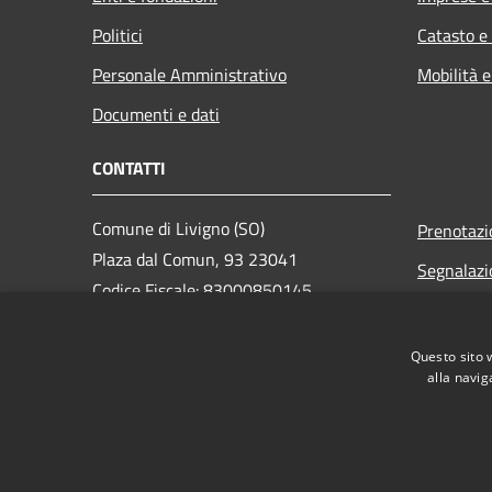
Politici
Catasto e
Personale Amministrativo
Mobilità e
Documenti e dati
CONTATTI
Comune di Livigno (SO)
Prenotaz
Plaza dal Comun, 93 23041
Segnalazi
Codice Fiscale: 83000850145
Leggi le 
Partita IVA: 83000850145
Richiesta
Questo sito 
alla navig
Webmail
PEC:
comune.livigno@legalmail.it
Centralino Unico: +39 0342 991111