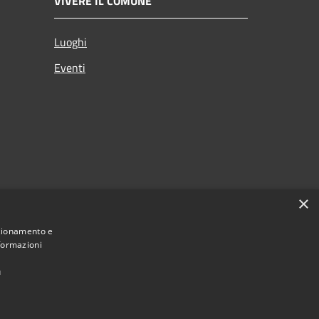
VIVERE IL COMUNE
Luoghi
Eventi
×
nzionamento e
nformazioni
eciti
ù