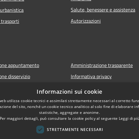
Salute, benessere e assistenza
 urbanistica
Autorizzazioni
 trasporti
ione appuntamento
Amministrazione trasparente
one disservizio
Informativa privacy
FAQ
Note legali
Informazioni sui cookie
 assistenza
Dichiarazione di accessibilità
web utilizza cookie tecnici e assimilati strettamente necessari al corretto fu
azione del sito, nonché un cookie tecnico analitico al solo fine di elaborare i
Whistleblowing - segnalazione ill
statistiche, aggregate e anonime.
Per maggiori dettagli, può consultare la cookie policy al seguente
Leggi di pi
STRETTAMENTE NECESSARI