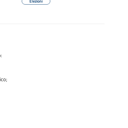
Elezioni
:
ico;