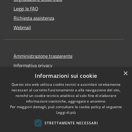
Leggi le FAQ
Richiesta assistenza
Webmail
Amministrazione trasparente
Informativa privacy
×
Note legali
Informazioni sui cookie
Dichiarazione di accessibilità
Questo sito web utilizza cookie tecnici e assimilati strettamente
necessari al corretto funzionamento e alla navigazione del sito,
Whistleblowing - segnalazione illeciti
nonché un cookie tecnico analitico al solo fine di elaborare
informazioni statistiche, aggregate e anonime.
Per maggiori dettagli, può consultare la cookie policy al seguente
Leggi di più
RSS
Copyright © 2026 • Comune di
STRETTAMENTE NECESSARI
Accessibilità
Livigno • Powered by