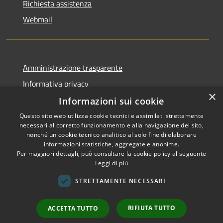
Richiesta assistenza
Webmail
Amministrazione trasparente
Informativa privacy
×
Note legali
Informazioni sui cookie
Dichiarazione di accessibilità
Questo sito web utilizza cookie tecnici e assimilati strettamente
necessari al corretto funzionamento e alla navigazione del sito,
Whistleblowing - segnalazione illeciti
nonché un cookie tecnico analitico al solo fine di elaborare
informazioni statistiche, aggregate e anonime.
Per maggiori dettagli, può consultare la cookie policy al seguente
Leggi di più
RSS
Copyright © 2026 • Comune di
STRETTAMENTE NECESSARI
Accessibilità
Livigno • Powered by
Privacy
Municipium
Accesso
•
RIFIUTA TUTTO
ACCETTA TUTTO
Cookie
redazione