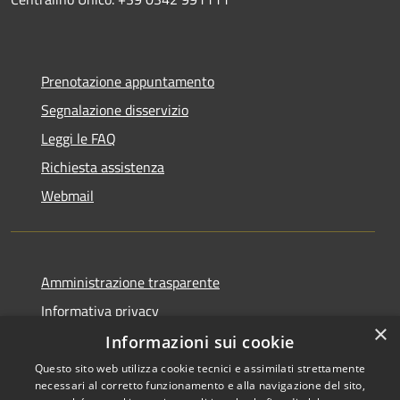
Prenotazione appuntamento
Segnalazione disservizio
Leggi le FAQ
Richiesta assistenza
Webmail
Amministrazione trasparente
Informativa privacy
×
Note legali
Informazioni sui cookie
Dichiarazione di accessibilità
Questo sito web utilizza cookie tecnici e assimilati strettamente
necessari al corretto funzionamento e alla navigazione del sito,
Whistleblowing - segnalazione illeciti