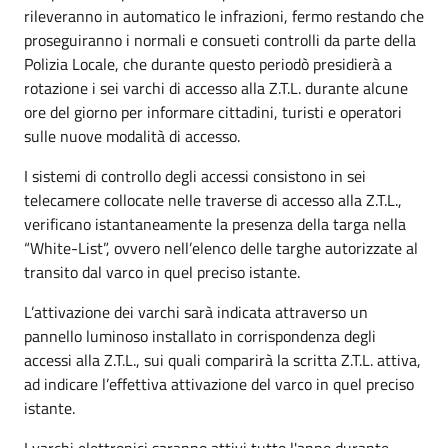
rileveranno in automatico le infrazioni, fermo restando che
proseguiranno i normali e consueti controlli da parte della
Polizia Locale, che durante questo periodò presidierà a
rotazione i sei varchi di accesso alla Z.T.L. durante alcune
ore del giorno per informare cittadini, turisti e operatori
sulle nuove modalità di accesso.
I sistemi di controllo degli accessi consistono in sei
telecamere collocate nelle traverse di accesso alla Z.T.L.,
verificano istantaneamente la presenza della targa nella
“White-List”, ovvero nell’elenco delle targhe autorizzate al
transito dal varco in quel preciso istante.
L’attivazione dei varchi sarà indicata attraverso un
pannello luminoso installato in corrispondenza degli
accessi alla Z.T.L., sui quali comparirà la scritta Z.T.L. attiva,
ad indicare l’effettiva attivazione del varco in quel preciso
istante.
I varchi elettronici saranno attivi tutto l'anno durante