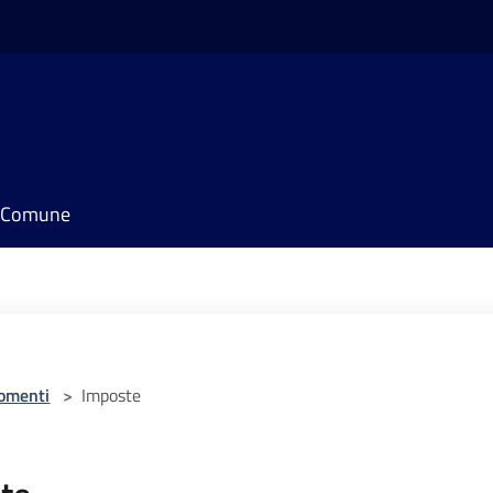
il Comune
omenti
>
Imposte