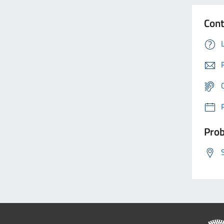
Cont
Prob