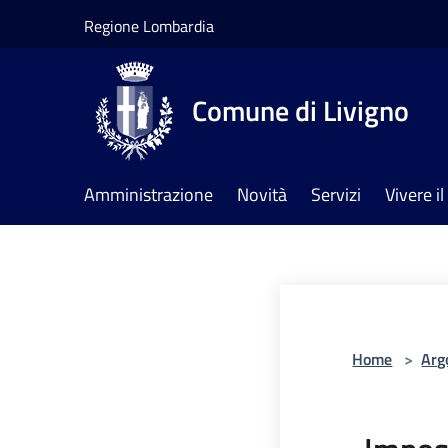
Salta al contenuto principale
Regione Lombardia
Comune di Livigno
Amministrazione
Novità
Servizi
Vivere 
Home
>
Arg