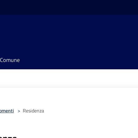
il Comune
omenti
>
Residenza