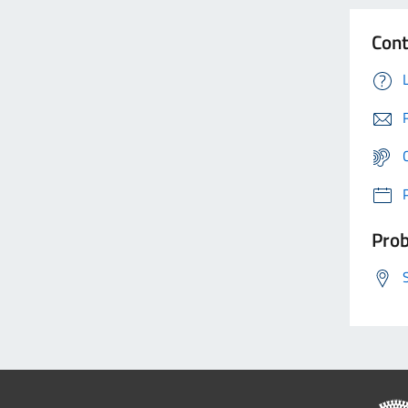
Cont
Prob