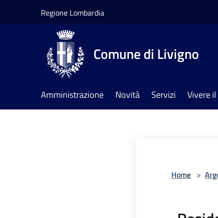
Salta al contenuto principale
Regione Lombardia
Comune di Livigno
Amministrazione
Novità
Servizi
Vivere 
Home
>
Arg