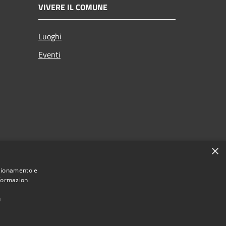
VIVERE IL COMUNE
Luoghi
Eventi
×
nzionamento e
nformazioni
eciti
ù