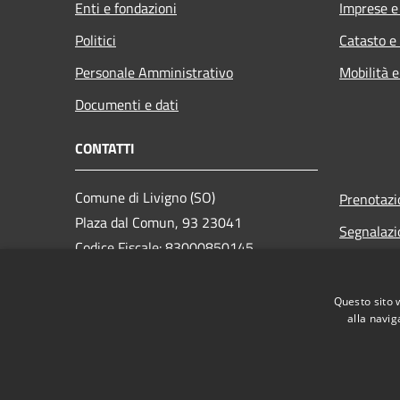
Enti e fondazioni
Imprese 
Politici
Catasto e
Personale Amministrativo
Mobilità e
Documenti e dati
CONTATTI
Comune di Livigno (SO)
Prenotaz
Plaza dal Comun, 93 23041
Segnalazi
Codice Fiscale: 83000850145
Leggi le 
Partita IVA: 83000850145
Richiesta
Questo sito 
alla navig
Webmail
PEC:
comune.livigno@legalmail.it
Centralino Unico: +39 0342 991111