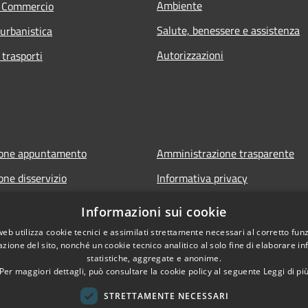
Ambiente
e Commercio
Salute, benessere e assistenza
 urbanistica
Autorizzazioni
 trasporti
ione appuntamento
Amministrazione trasparente
one disservizio
Informativa privacy
FAQ
Note legali
Informazioni sui cookie
 assistenza
Dichiarazione di accessibilità
web utilizza cookie tecnici e assimilati strettamente necessari al corretto fu
azione del sito, nonché un cookie tecnico analitico al solo fine di elaborare i
Whistleblowing - segnalazione ill
statistiche, aggregate e anonime.
Per maggiori dettagli, può consultare la cookie policy al seguente
Leggi di pi
STRETTAMENTE NECESSARI