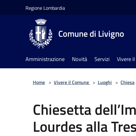
Salta al contenuto principale
Regione Lombardia
Comune di Livigno
Amministrazione
Novità
Servizi
Vivere 
Home
>
Vivere il Comune
>
Luoghi
>
Chiesa
Chiesetta dell’I
Lourdes alla Tre