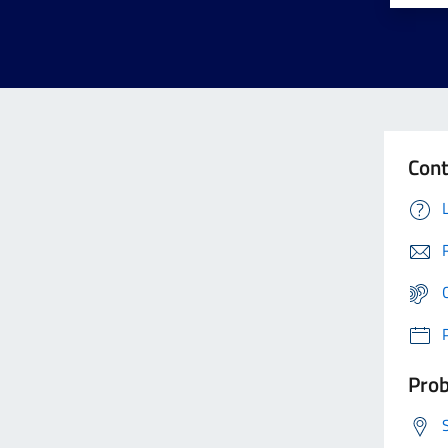
Cont
Prob