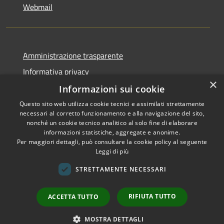
Webmail
Amministrazione trasparente
Informativa privacy
×
Note legali
Informazioni sui cookie
Dichiarazione di accessibilità
Questo sito web utilizza cookie tecnici e assimilati strettamente
necessari al corretto funzionamento e alla navigazione del sito,
Whistleblowing - segnalazione illeciti
nonché un cookie tecnico analitico al solo fine di elaborare
informazioni statistiche, aggregate e anonime.
Per maggiori dettagli, può consultare la cookie policy al seguente
Leggi di più
RSS
Copyright © 2026 • Comune di
STRETTAMENTE NECESSARI
Accessibilità
Livigno • Powered by
Privacy
Municipium
Accesso
•
RIFIUTA TUTTO
ACCETTA TUTTO
Cookie
redazione
Mappa del sito
MOSTRA DETTAGLI