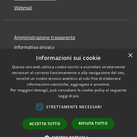
Webmail
Amministrazione trasparente
Informativa privacy
×
Note legali
Informazioni sui cookie
Dichiarazione di accessibilità
Questo sito web utilizza cookie tecnici e assimilati strettamente
necessari al corretto funzionamento e alla navigazione del sito,
Whistleblowing - segnalazione illeciti
nonché un cookie tecnico analitico al solo fine di elaborare
informazioni statistiche, aggregate e anonime.
Per maggiori dettagli, può consultare la cookie policy al seguente
Leggi di più
RSS
Copyright © 2026 • Comune di
STRETTAMENTE NECESSARI
Accessibilità
Livigno • Powered by
Privacy
Municipium
Accesso
•
RIFIUTA TUTTO
ACCETTA TUTTO
Cookie
redazione
Mappa del sito