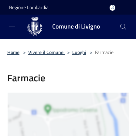
Salta al contenuto principale
Regione Lombardia
Comune di Livigno
Home
>
Vivere il Comune
>
Luoghi
>
Farmacie
Farmacie